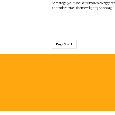
Samstag: [youtube id=“6twRZNcNzgg“ resp
controls=“true“ theme=“light“] Sonntag:
Page 1 of 1