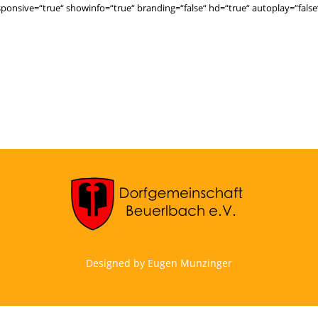
onsive=“true“ showinfo=“true“ branding=“false“ hd=“true“ autoplay=“false
Designed by Eugen Munzinger