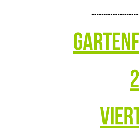
………………………
Gartenf
2
Vier