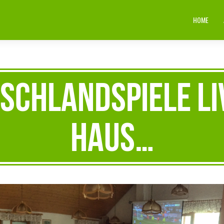
HOME
schlandspiele liv
Haus…