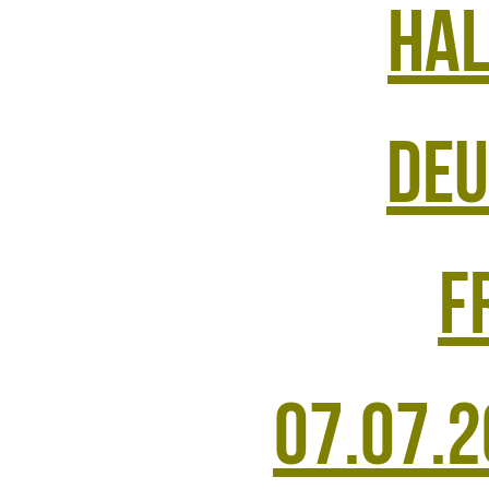
Hal
Deu
F
07.07.2